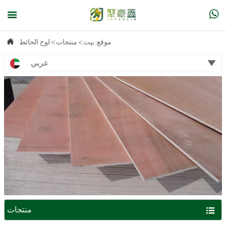



موقع:
بيت
>
منتجات
>
لوح الحائط

عربي

منتجات